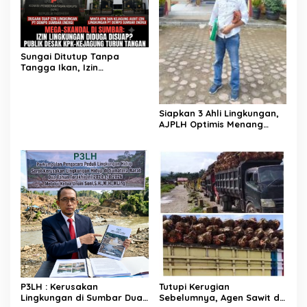
Sungai Ditutup Tanpa
Tangga Ikan, Izin
Lingkungan PLTMH PT
Dempo di Pessel Diduga
Hasil Suap
Siapkan 3 Ahli Lingkungan,
AJPLH Optimis Menang
Dalam Sidang Gugatan
Legal Standing Lawan PT
Dempo
P3LH : Kerusakan
Tutupi Kerugian
Lingkungan di Sumbar Dua
Sebelumnya, Agen Sawit di