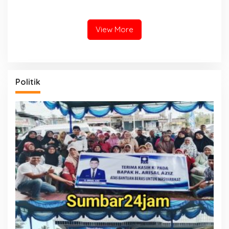
Tahun Terakhir Semangkin
Sutera Kompak Ambil Sawit
Parah
Petani di Harga Rp1.200/Kg
View More
Politik