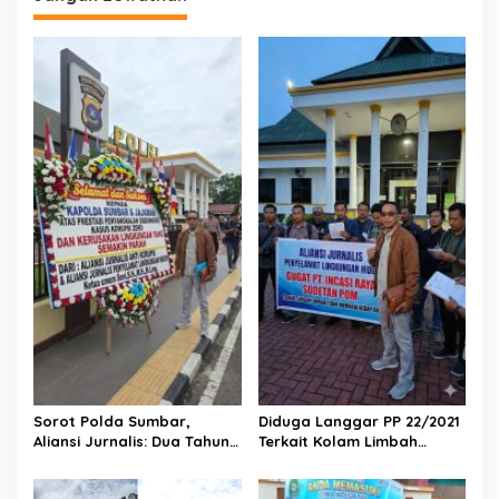
s
i
p
o
s
Sorot Polda Sumbar,
Diduga Langgar PP 22/2021
Aliansi Jurnalis: Dua Tahun
Terkait Kolam Limbah
Ini Kasus Korupsi Zero dan
Tanpa Kedap Air, PT Incasi
Kerusakan Lingkungan
Raya Sodetan POM Digugat