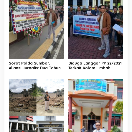
Sorot Polda Sumbar,
Diduga Langgar PP 22/2021
Aliansi Jurnalis: Dua Tahun
Terkait Kolam Limbah
Ini Kasus Korupsi Zero dan
Tanpa Kedap Air, PT Incasi
Kerusakan Lingkungan
Raya Sodetan POM Digugat
Tambah Parah di Sumbar
AJPLH ke PN Painan