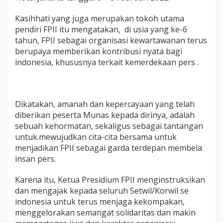
t
i
Kasihhati yang juga merupakan tokoh utama
K
pendiri FPII itu mengatakan, di usia yang ke-6
e
tahun, FPII sebagai organisasi kewartawanan terus
m
b
berupaya memberikan kontribusi nyata bagi
a
indonesia, khususnya terkait kemerdekaan pers .
l
i
P
i
m
Dikatakan, amanah dan kepercayaan yang telah
p
diberikan peserta Munas kepada dirinya, adalah
i
sebuah kehormatan, sekaligus sebagai tantangan
n
untuk.mewujudkan cita-cita bersama untuk
P
menjadikan FPII sebagai garda terdepan membela
r
e
insan pers.
s
i
Karena itu, Ketua Presidium FPII menginstruksikan
d
dan mengajak kepada seluruh Setwil/Korwil se
i
indonesia untuk terus menjaga kekompakan,
u
m
menggelorakan semangat solidaritas dan makin
F