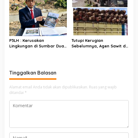
P3LH : Kerusakan
Tutupi Kerugian
Lingkungan di Sumbar Dua
Sebelumnya, Agen Sawit di
Tahun Terakhir Semangkin
Sutera Kompak Ambil Sawit
Parah
Petani di Harga Rp1.200/Kg
Tinggalkan Balasan
Alamat email Anda tidak akan dipublikasikan.
Ruas yang wajib
ditandai
*