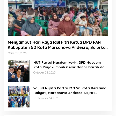
Menyambut Hari Raya Idul Fitri Ketua DPD PAN
Kabupaten 50 Kota Marsanova Andesra, Salurkan
Empat Ton Bantuan Beras Untuk Masyarakat
Maret 18, 2026
Miskin
HUT Partai Nasdem ke-14, DPD Nasdem
Kota Payakumbuh Gelar Donor Darah dan
Pemeriksaan Kesehatan Gratis
Oktober 28, 2025
Wujud Nyata Partai PAN 50 Kota Bersama
Rakyat, Marsanova Andesra SH,MH
Salurkan 600 Karung Beras Untuk
September 14, 2025
Masyarakat Tak Mampu