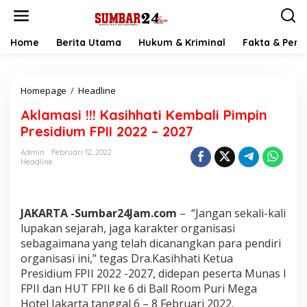
L
e
w
a
Home
Berita Utama
Hukum & Kriminal
Fakta & Peris
t
i
k
Homepage
/
Headline
A
e
k
k
Aklamasi !!! Kasihhati Kembali Pimpin
l
o
a
n
Presidium FPII 2022 – 2027
m
t
a
e
Admin
Februari 12, 2022
Headline
s
n
i
!
!
JAKARTA -Sumbar24Jam.com
– “Jangan sekali-kali
!
K
lupakan sejarah, jaga karakter organisasi
a
sebagaimana yang telah dicanangkan para pendiri
s
organisasi ini,” tegas Dra.Kasihhati Ketua
i
Presidium FPII 2022 -2027, didepan peserta Munas I
h
FPII dan HUT FPII ke 6 di Ball Room Puri Mega
h
a
Hotel Jakarta tanggal 6 – 8 Februari 2022.