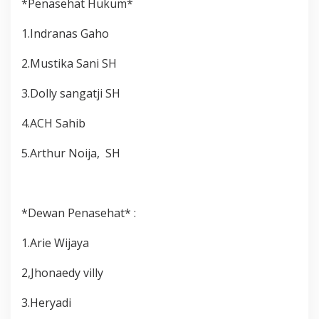
*Penasehat Hukum*
1.Indranas Gaho
2.Mustika Sani SH
3.Dolly sangatji SH
4.ACH Sahib
5.Arthur Noija, SH
*Dewan Penasehat* :
1.Arie Wijaya
2,Jhonaedy villy
3.Heryadi