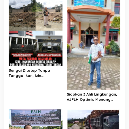
Tambah Parah di Sumbar
AJPLH ke PN Painan
Sungai Ditutup Tanpa
Tangga Ikan, Izin
Lingkungan PLTMH PT
Dempo di Pessel Diduga
Hasil Suap
Siapkan 3 Ahli Lingkungan,
AJPLH Optimis Menang
Dalam Sidang Gugatan
Legal Standing Lawan PT
Dempo