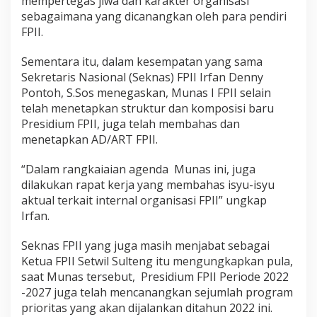
mempertegas jiwa dan karakter organisasi
P
sebagaimana yang dicanangkan oleh para pendiri
I
FPII.
I
2
0
Sementara itu, dalam kesempatan yang sama
2
Sekretaris Nasional (Seknas) FPII Irfan Denny
2
Pontoh, S.Sos menegaskan, Munas I FPII selain
-
telah menetapkan struktur dan komposisi baru
2
0
Presidium FPII, juga telah membahas dan
2
menetapkan AD/ART FPII.
7
“Dalam rangkaiaian agenda Munas ini, juga
dilakukan rapat kerja yang membahas isyu-isyu
aktual terkait internal organisasi FPII” ungkap
Irfan.
Seknas FPII yang juga masih menjabat sebagai
Ketua FPII Setwil Sulteng itu mengungkapkan pula,
saat Munas tersebut, Presidium FPII Periode 2022
-2027 juga telah mencanangkan sejumlah program
prioritas yang akan dijalankan ditahun 2022 ini.