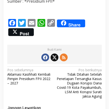
Sumber : *Presidium FPII*
F
T
E
W
C
Share
ac
w
m
h
o
Post
e
itt
ai
at
p
b
er
l
s
y
Ikuti Kami
o
A
Li
o
p
n
k
p
k
N
Pos sebelumnya
Pos berikutnya
Aklamasi Kasihhati Kembali
Tidak Ditahan Setelah
a
Pimpin Presidium FPII 2022
Penetapan Tersangka Kasus
v
– 2027
Dugaan Korupsi Dana
Covid-19 Kota Payakumbuh,
i
LSM Anti Korupsi Surati
Jaksa Agung
g
a
Jangan Lewatkan