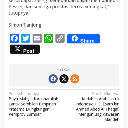
serta dapat saling menguatkan dalam membangun
Pessel, dan semoga prestasi terus meningkat,”
tutupnya.
Simon Tanjung
F
T
E
W
C
Share
ac
w
m
h
o
Post
e
itt
ai
at
p
b
er
l
s
y
Ikuti Kami
o
A
Li
o
p
n
k
p
k
N
Pos sebelumnya
Pos berikutnya
Buya Mahyeldi Ansharullah
Kedubes Arab Untuk
a
Lantik Sembilan Pimpinan
Indonesia H.E. Esam bin
v
Pratama Dilingkungan
Ahmed Abed Al Thaqafi
Pemprov Sumbar
Mengunjung Kawasan
i
Mandeh
g