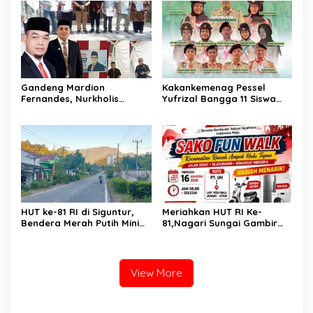
CABANG PANCUNG SOAL
Gandeng Mardion
Kakankemenag Pessel
Fernandes, Nurkholis
Yufrizal Bangga 11 Siswa
Datuak Bijo di Rajo
Madrasah Pessel Ikut
Sosialisasikan Perda
Jambore Nasional XII 2026.
Lingkungan Hidup di
Bisa Harumkan Nama
Wilayah Koto Nan Godang
Madrasah dan Daerah
HUT ke-81 RI di Siguntur,
Meriahkan HUT RI Ke-
Bendera Merah Putih Minim
81,Nagari Sungai Gambir
Berkibar, Robi Binur:
Sako Gelar Fun Walk
“Merdeka Belum Dirasakan
Masyarakat”
View More