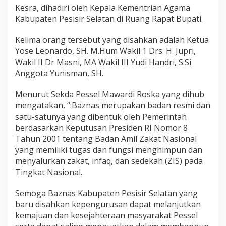
E
Kesra, dihadiri oleh Kepala Kementrian Agama
L
Kabupaten Pesisir Selatan di Ruang Rapat Bupati.
P
r
Kelima orang tersebut yang disahkan adalah Ketua
i
o
Yose Leonardo, SH. M.Hum Wakil 1 Drs. H. Jupri,
d
Wakil II Dr Masni, MA Wakil III Yudi Handri, S.Si
e
Anggota Yunisman, SH.
2
0
Menurut Sekda Pessel Mawardi Roska yang dihub
2
2
mengatakan, “:Baznas merupakan badan resmi dan
-
satu-satunya yang dibentuk oleh Pemerintah
2
berdasarkan Keputusan Presiden RI Nomor 8
0
Tahun 2001 tentang Badan Amil Zakat Nasional
2
yang memiliki tugas dan fungsi menghimpun dan
7
D
menyalurkan zakat, infaq, dan sedekah (ZIS) pada
i
Tingkat Nasional.
S
a
Semoga Baznas Kabupaten Pesisir Selatan yang
h
baru disahkan kepengurusan dapat melanjutkan
k
a
kemajuan dan kesejahteraan masyarakat Pessel
n