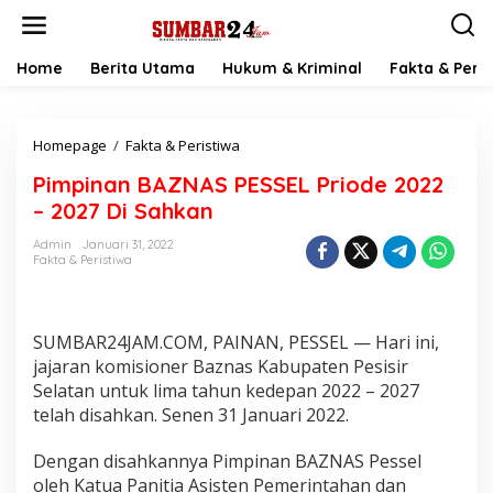
L
e
w
a
Home
Berita Utama
Hukum & Kriminal
Fakta & Peris
t
i
k
Homepage
/
Fakta & Peristiwa
P
e
i
k
Pimpinan BAZNAS PESSEL Priode 2022
m
o
p
n
– 2027 Di Sahkan
i
t
n
e
Admin
Januari 31, 2022
Fakta & Peristiwa
a
n
n
B
A
SUMBAR24JAM.COM, PAINAN, PESSEL — Hari ini,
Z
N
jajaran komisioner Baznas Kabupaten Pesisir
A
Selatan untuk lima tahun kedepan 2022 – 2027
S
telah disahkan. Senen 31 Januari 2022.
P
E
Dengan disahkannya Pimpinan BAZNAS Pessel
S
S
oleh Katua Panitia Asisten Pemerintahan dan