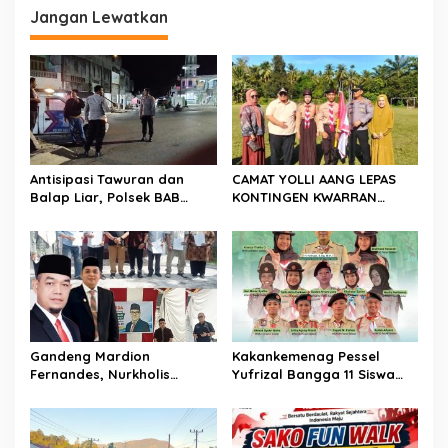
Jangan Lewatkan
a
s
i
p
o
s
Antisipasi Tawuran dan
CAMAT YOLLI AANG LEPAS
Balap Liar, Polsek BAB
KONTINGEN KWARRAN
Tapan Melaksanakan
BINAWIDYA MENUJU
Patroli Malam
JAMBORE DAN PESTA SIAGA
CABANG PANCUNG SOAL
Gandeng Mardion
Kakankemenag Pessel
Fernandes, Nurkholis
Yufrizal Bangga 11 Siswa
Datuak Bijo di Rajo
Madrasah Pessel Ikut
Sosialisasikan Perda
Jambore Nasional XII 2026.
Lingkungan Hidup di
Bisa Harumkan Nama
Wilayah Koto Nan Godang
Madrasah dan Daerah