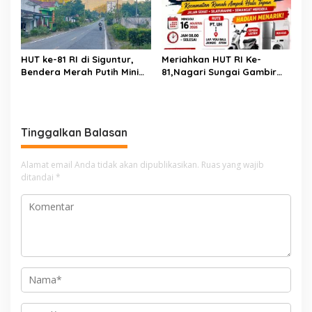
HUT ke-81 RI di Siguntur,
Meriahkan HUT RI Ke-
Bendera Merah Putih Minim
81,Nagari Sungai Gambir
Berkibar, Robi Binur:
Sako Gelar Fun Walk
“Merdeka Belum Dirasakan
Masyarakat”
Tinggalkan Balasan
Alamat email Anda tidak akan dipublikasikan.
Ruas yang wajib
ditandai
*