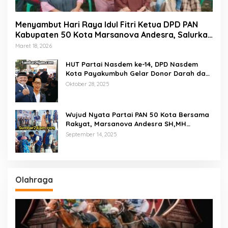
Menyambut Hari Raya Idul Fitri Ketua DPD PAN
Kabupaten 50 Kota Marsanova Andesra, Salurkan
Empat Ton Bantuan Beras Untuk Masyarakat
Maret 18, 2026
Miskin
HUT Partai Nasdem ke-14, DPD Nasdem
Kota Payakumbuh Gelar Donor Darah dan
Pemeriksaan Kesehatan Gratis
Oktober 28, 2025
Wujud Nyata Partai PAN 50 Kota Bersama
Rakyat, Marsanova Andesra SH,MH
Salurkan 600 Karung Beras Untuk
September 14, 2025
Masyarakat Tak Mampu
Olahraga