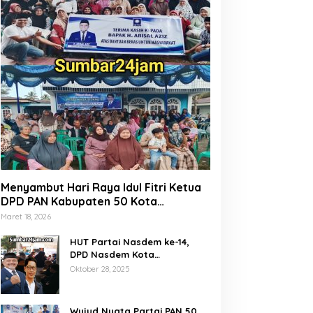
Menyambut Hari Raya Idul Fitri Ketua
DPD PAN Kabupaten 50 Kota
Marsanova Andesra, Salurkan Empat
Maret 18, 2026
Ton Bantuan Beras Untuk Masyarakat
Miskin
HUT Partai Nasdem ke-14,
DPD Nasdem Kota
Payakumbuh Gelar Donor
Oktober 28, 2025
Darah dan Pemeriksaan
Kesehatan Gratis
Wujud Nyata Partai PAN 50