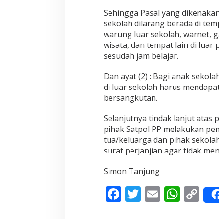
A
Sehingga Pasal yang dikenakan P
K
sekolah dilarang berada di tem
e
warung luar sekolah, warnet, g
n
a
wisata, dan tempat lain di lua
R
sesudah jam belajar.
a
z
Dan ayat (2) : Bagi anak sekola
i
di luar sekolah harus mendapat 
a
P
bersangkutan.
o
l
Selanjutnya tindak lanjut atas
P
pihak Satpol PP melakukan pe
P
tua/keluarga dan pihak sekol
surat perjanjian agar tidak men
Simon Tanjung
F
T
E
W
C
ac
w
m
h
o