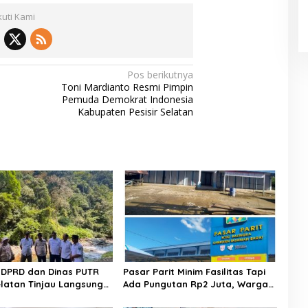
kuti Kami
Pos berikutnya
Toni Mardianto Resmi Pimpin
Pemuda Demokrat Indonesia
Kabupaten Pesisir Selatan
II DPRD dan Dinas PUTR
​Pasar Parit Minim Fasilitas Tapi
Selatan Tinjau Langsung
Ada Pungutan Rp2 Juta, Warga
n Jalan Muaro Air –
Desak Pemkab Pasaman Barat