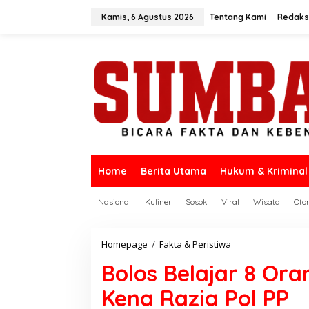
L
e
Kamis, 6 Agustus 2026
Tentang Kami
Redaks
w
a
t
i
k
e
k
o
n
t
e
n
Home
Berita Utama
Hukum & Kriminal
Nasional
Kuliner
Sosok
Viral
Wisata
Oto
Homepage
/
Fakta & Peristiwa
B
o
Bolos Belajar 8 Or
l
o
Kena Razia Pol PP
s
B