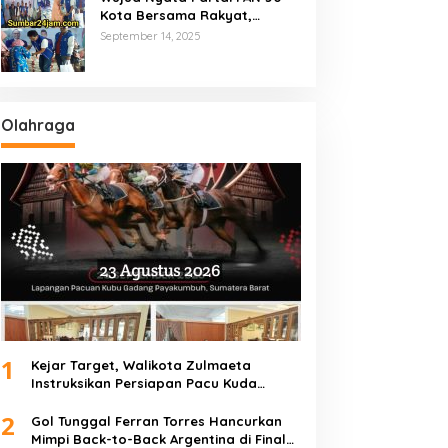
Kota Bersama Rakyat,
Marsanova Andesra SH,MH
September 14, 2025
Salurkan 600 Karung Beras
Untuk Masyarakat Tak
Mampu
Olahraga
1
Kejar Target, Walikota Zulmaeta
Instruksikan Persiapan Pacu Kuda
Payakumbuh 2026 Dikebut
2
Gol Tunggal Ferran Torres Hancurkan
Mimpi Back-to-Back Argentina di Final