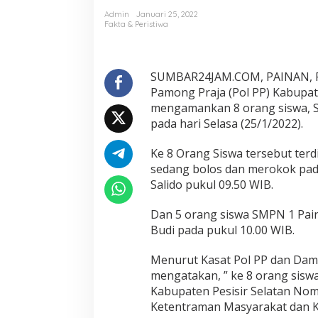
e
Admin
Januari 25, 2022
l
Fakta & Peristiwa
a
j
a
r
SUMBAR24JAM.COM, PAINAN, PE
8
Pamong Praja (Pol PP) Kabupate
O
mengamankan 8 orang siswa, 
r
pada hari Selasa (25/1/2022).
a
n
g
Ke 8 Orang Siswa tersebut terd
S
sedang bolos dan merokok pada 
i
Salido pukul 09.50 WIB.
s
w
Dan 5 orang siswa SMPN 1 Pain
a
S
Budi pada pukul 10.00 WIB.
M
P
Menurut Kasat Pol PP dan Damka
d
mengatakan, ” ke 8 orang sisw
a
Kabupaten Pesisir Selatan No
n
S
Ketentraman Masyarakat dan 
M