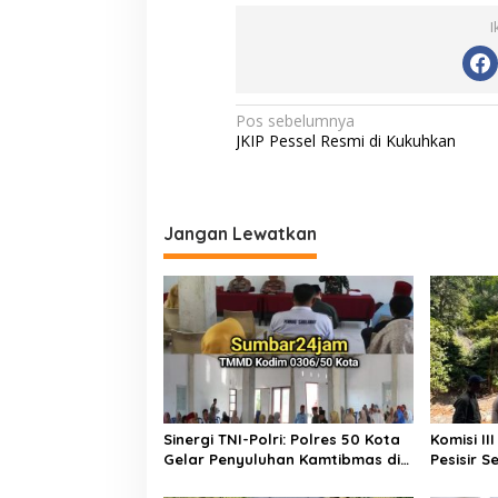
e
itt
ai
at
p
I
b
er
l
s
y
o
A
Li
o
p
n
N
Pos sebelumnya
JKIP Pessel Resmi di Kukuhkan
k
p
k
a
v
i
Jangan Lewatkan
g
a
s
i
p
o
s
Sinergi TNI-Polri: Polres 50 Kota
Komisi I
Gelar Penyuluhan Kamtibmas di
Pesisir 
Lokasi TMMD ke-129 Buluh Kasok
Perbaika