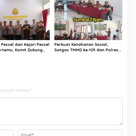
Tebal
Turun Tangan
Pessel dan Kejari Pessel
Perkuat Ketahanan Sosial,
ertemu, Komit Dukung
Satgas TMMD ke-129 dan Polres
an Hukum
50 Kota Gelar Penyuluhan
Kamtibmas di Sarilamak
ng wajib ditandai
*