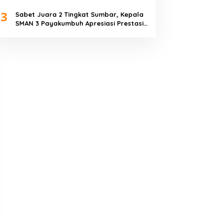
Piala Dunia 2026
3
Sabet Juara 2 Tingkat Sumbar, Kepala
SMAN 3 Payakumbuh Apresiasi Prestasi
Tim Sepak Bola SMANTIG