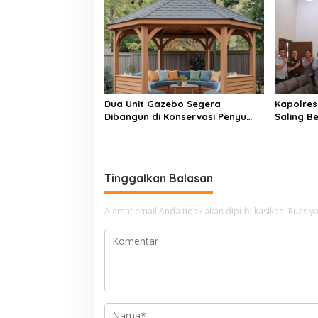
Pancung 
Dua Unit Gazebo Segera
Kapolres 
Dibangun di Konservasi Penyu
Saling B
Amping Parak
Penegak
Tinggalkan Balasan
Alamat email Anda tidak akan dipublikasikan.
Ruas ya