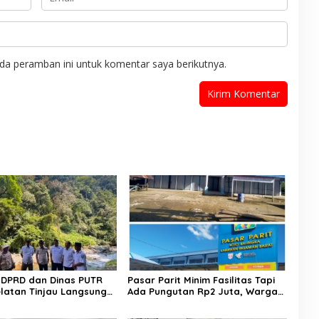
da peramban ini untuk komentar saya berikutnya.
II DPRD dan Dinas PUTR
​Pasar Parit Minim Fasilitas Tapi
Selatan Tinjau Langsung
Ada Pungutan Rp2 Juta, Warga
n Jalan Muaro Air –
Desak Pemkab Pasaman Barat
Tebal
Turun Tangan