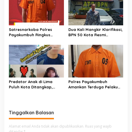
Satresnarkoba Polres
Dua Kali Mangkir Klarifikasi,
Payakumbuh Ringkus
BPN 50 Kota Resmi
Terduga Penyalahguna
Hentikan Sementara
Narkotika di Depan SMAN 2,
Penerbitan Sertifikat Tanah
Barang Bukti 12,58 Gram
Inisial JP yang Disanggah
Ganja Kering Disita
Hendryola Asmira
Predator Anak di Lima
Polres Payakumbuh
Puluh Kota Ditangkap,
Amankan Terduga Pelaku
Keluarga Korban Kecewa
Pencurian Handphone dan
Sikap Perangkat Nagari
Uang Kotak Amal Masjid
Pilubang
Tinggalkan Balasan
Alamat email Anda tidak akan dipublikasikan.
Ruas yang wajib
ditandai
*