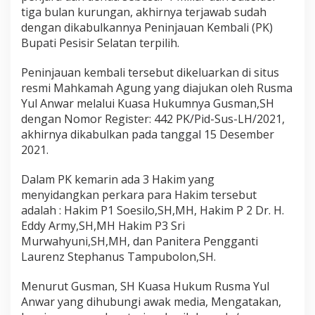
a
tiga bulan kurungan, akhirnya terjawab sudah
n
dengan dikabulkannya Peninjauan Kembali (PK)
P
Bupati Pesisir Selatan terpilih.
K
B
u
Peninjauan kembali tersebut dikeluarkan di situs
p
resmi Mahkamah Agung yang diajukan oleh Rusma
a
Yul Anwar melalui Kuasa Hukumnya Gusman,SH
t
dengan Nomor Register: 442 PK/Pid-Sus-LH/2021,
i
P
akhirnya dikabulkan pada tanggal 15 Desember
e
2021.
s
i
Dalam PK kemarin ada 3 Hakim yang
s
menyidangkan perkara para Hakim tersebut
i
r
adalah : Hakim P1 Soesilo,SH,MH, Hakim P 2 Dr. H.
S
Eddy Army,SH,MH Hakim P3 Sri
e
Murwahyuni,SH,MH, dan Panitera Pengganti
l
Laurenz Stephanus Tampubolon,SH.
a
t
a
Menurut Gusman, SH Kuasa Hukum Rusma Yul
n
Anwar yang dihubungi awak media, Mengatakan,
R