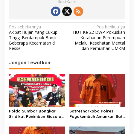
Ikuti Kami
o
A
Li
o
p
n
k
p
k
N
Pos sebelumnya
Pos berikutnya
Akibat Hujan Yang Cukup
HUT Ke 22 DWP Pokuskan
a
Tinggi Berdampak Banjir
Ketahanan Perempuan
v
Beberapa Kecamatan di
Melalui Kesehatan Mental
Pessel
dan Pemulihan UMKM
i
g
Jangan Lewatkan
a
s
i
p
o
s
Polda Sumbar Bongkar
Satresnarkoba Polres
Sindikat Penimbun Biosolar
Payakumbuh Amankan Satu
Subsidi di Padang, 1.350
Paket Sabu Serta Satu
Liter Disita
Orang Pelaku Tersangka