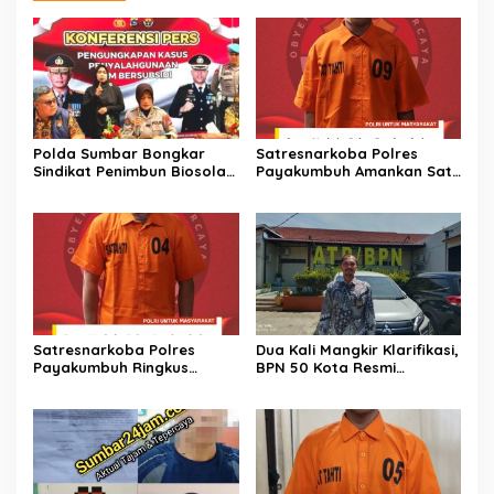
Polda Sumbar Bongkar
Satresnarkoba Polres
Sindikat Penimbun Biosolar
Payakumbuh Amankan Satu
Subsidi di Padang, 1.350
Paket Sabu Serta Satu
Liter Disita
Orang Pelaku Tersangka
Satresnarkoba Polres
Dua Kali Mangkir Klarifikasi,
Payakumbuh Ringkus
BPN 50 Kota Resmi
Terduga Penyalahguna
Hentikan Sementara
Narkotika di Depan SMAN 2,
Penerbitan Sertifikat Tanah
Barang Bukti 12,58 Gram
Inisial JP yang Disanggah
Ganja Kering Disita
Hendryola Asmira