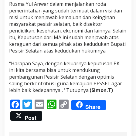
Rusma Yul Anwar dalam menjalankan roda
pemerintahan yang sudah termuat dalam visi dan
misi untuk menjawab kemajuan dan keinginan
masyarakat pesisir selatan, baik disektor
pendidikan, kesehatan, ekonomi dan lainnya. Selain
itu, Keputusan dari MA ini sudah menjawab atas
keraguan dari semua pihak atas kedudukan Bupati
Pesisir Selatan atas kedudukan hukumnya.
“Harapan Saya, dengan keluarnya keputusan PK
ini kita bersama bisa untuk mendukung
pembangunan Pesisir Selatan dengan optimis
saling berkontribusi guna kemajuan PESSEL agar
lebih baik kedepannya , ‘ Tutupnya.
(Simon.T)
F
T
E
W
C
Share
ac
w
m
h
o
Post
e
itt
ai
at
p
b
er
l
s
y