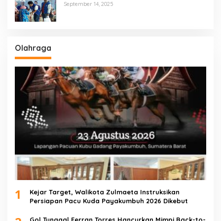
Salurkan 600 Karung Beras Untuk
September 14, 2025
Masyarakat Tak Mampu
Olahraga
1
Kejar Target, Walikota Zulmaeta Instruksikan
Persiapan Pacu Kuda Payakumbuh 2026 Dikebut
Gol Tunggal Ferran Torres Hancurkan Mimpi Back-to-