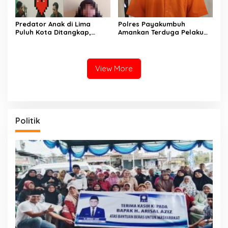
Predator Anak di Lima
Polres Payakumbuh
Puluh Kota Ditangkap,
Amankan Terduga Pelaku
Keluarga Korban Kecewa
Pencurian Handphone dan
Sikap Perangkat Nagari
Uang Kotak Amal Masjid
Pilubang
View More
Politik