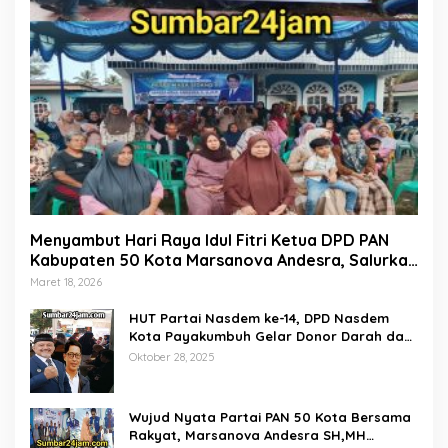
Menyambut Hari Raya Idul Fitri Ketua DPD PAN
Kabupaten 50 Kota Marsanova Andesra, Salurkan
Empat Ton Bantuan Beras Untuk Masyarakat
Maret 18, 2026
Miskin
HUT Partai Nasdem ke-14, DPD Nasdem
Kota Payakumbuh Gelar Donor Darah dan
Pemeriksaan Kesehatan Gratis
Oktober 28, 2025
Wujud Nyata Partai PAN 50 Kota Bersama
Rakyat, Marsanova Andesra SH,MH