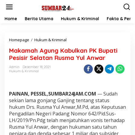
L
e
w
a
Home
Berita Utama
Hukum & Kriminal
Fakta & Peris
t
i
k
Homepage
/
Hukum & Kriminal
M
e
a
k
Makamah Agung Kabulkan PK Bupati
k
o
a
n
Pesisir Selatan Rusma Yul Anwar
m
t
a
e
Admin
Desember 18, 2021
Hukum & Kriminal
h
n
A
g
u
PAINAN, PESSEL,SUMBAR24JAM.COM
— Sudah
n
g
sekian lama gonjang Ganjing tentang status
K
hukum Drs. Rusma Yul Anwar,M.Pd, atas Keputusan
a
Pengadilan Negeri Padang Nomor 642/Pid.Sus-
b
LH/2019/Pn.Pdg telah menjatuhkan vonis terhadap
u
Rusma Yul Anwar, dengan hukuman satu tahun
l
k
penjara dan denda sebesar 1 miliar dan subsider