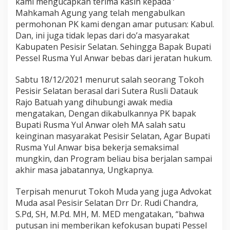
kami mengucapkan terima kasih kepada ‘
u
Mahkamah Agung yang telah mengabulkan
s
permohonan PK kami dengan amar putusan: Kabul.
m
a
Dan, ini juga tidak lepas dari do’a masyarakat
Y
Kabupaten Pesisir Selatan. Sehingga Bapak Bupati
u
Pessel Rusma Yul Anwar bebas dari jeratan hukum.
l
A
Sabtu 18/12/2021 menurut salah seorang Tokoh
n
w
Pesisir Selatan berasal dari Sutera Rusli Datauk
a
Rajo Batuah yang dihubungi awak media
r
mengatakan, Dengan dikabulkannya PK bapak
Bupati Rusma Yul Anwar oleh MA salah satu
keinginan masyarakat Pesisir Selatan, Agar Bupati
Rusma Yul Anwar bisa bekerja semaksimal
mungkin, dan Program beliau bisa berjalan sampai
akhir masa jabatannya, Ungkapnya.
Terpisah menurut Tokoh Muda yang juga Advokat
Muda asal Pesisir Selatan Drr Dr. Rudi Chandra,
S.Pd, SH, M.Pd. MH, M. MED mengatakan, “bahwa
putusan ini memberikan kefokusan bupati Pessel