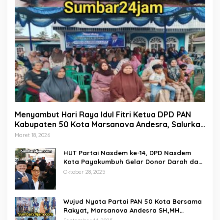
Menyambut Hari Raya Idul Fitri Ketua DPD PAN
Kabupaten 50 Kota Marsanova Andesra, Salurkan
Empat Ton Bantuan Beras Untuk Masyarakat
Maret 18, 2026
Miskin
HUT Partai Nasdem ke-14, DPD Nasdem
Kota Payakumbuh Gelar Donor Darah dan
Pemeriksaan Kesehatan Gratis
Oktober 28, 2025
Wujud Nyata Partai PAN 50 Kota Bersama
Rakyat, Marsanova Andesra SH,MH
Salurkan 600 Karung Beras Untuk