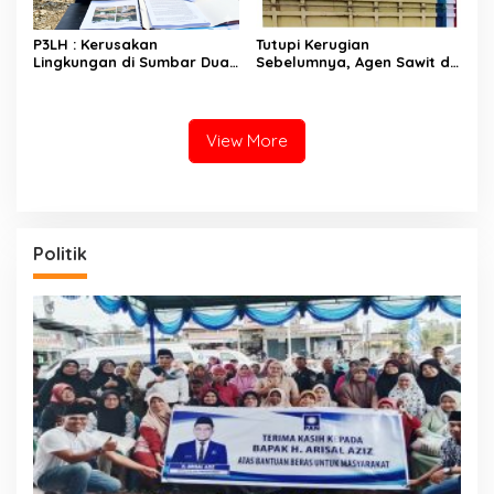
P3LH : Kerusakan
Tutupi Kerugian
Lingkungan di Sumbar Dua
Sebelumnya, Agen Sawit di
Tahun Terakhir Semangkin
Sutera Kompak Ambil Sawit
Parah
Petani di Harga Rp1.200/Kg
View More
Politik