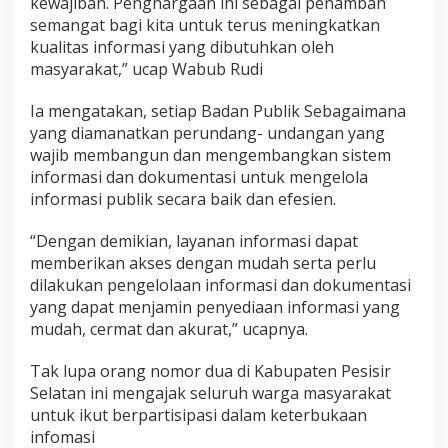
kewajiban. Penghargaan ini sebagai penambah
r
semangat bagi kita untuk terus meningkatkan
i
kualitas informasi yang dibutuhkan oleh
K
o
masyarakat,” ucap Wabub Rudi
m
i
Ia mengatakan, setiap Badan Publik Sebagaimana
s
yang diamanatkan perundang- undangan yang
i
wajib membangun dan mengembangkan sistem
I
n
informasi dan dokumentasi untuk mengelola
f
informasi publik secara baik dan efesien.
o
r
“Dengan demikian, layanan informasi dapat
m
memberikan akses dengan mudah serta perlu
a
s
dilakukan pengelolaan informasi dan dokumentasi
i
yang dapat menjamin penyediaan informasi yang
S
mudah, cermat dan akurat,” ucapnya.
u
m
Tak lupa orang nomor dua di Kabupaten Pesisir
a
t
Selatan ini mengajak seluruh warga masyarakat
e
untuk ikut berpartisipasi dalam keterbukaan
r
infomasi
a