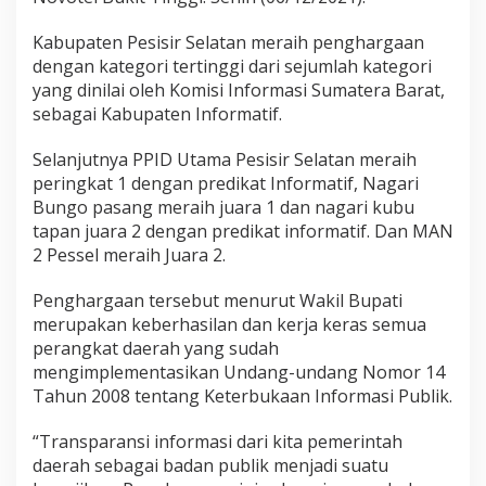
L
i
Kabupaten Pesisir Selatan meraih penghargaan
m
dengan kategori tertinggi dari sejumlah kategori
a
P
yang dinilai oleh Komisi Informasi Sumatera Barat,
e
sebagai Kabupaten Informatif.
n
g
Selanjutnya PPID Utama Pesisir Selatan meraih
h
peringkat 1 dengan predikat Informatif, Nagari
a
r
Bungo pasang meraih juara 1 dan nagari kubu
g
tapan juara 2 dengan predikat informatif. Dan MAN
a
2 Pessel meraih Juara 2.
a
n
Penghargaan tersebut menurut Wakil Bupati
B
e
merupakan keberhasilan dan kerja keras semua
r
perangkat daerah yang sudah
g
mengimplementasikan Undang-undang Nomor 14
e
Tahun 2008 tentang Keterbukaan Informasi Publik.
n
s
i
“Transparansi informasi dari kita pemerintah
D
daerah sebagai badan publik menjadi suatu
a