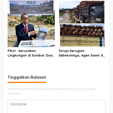
Legal Standing Lawan PT
Dempo
P3LH : Kerusakan
Tutupi Kerugian
Lingkungan di Sumbar Dua
Sebelumnya, Agen Sawit di
Tahun Terakhir Semangkin
Sutera Kompak Ambil Sawit
Parah
Petani di Harga Rp1.200/Kg
Tinggalkan Balasan
Alamat email Anda tidak akan dipublikasikan.
Ruas yang wajib
ditandai
*