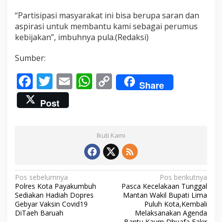
B
“Partisipasi masyarakat ini bisa berupa saran dan
a
r
aspirasi untuk membantu kami sebagai perumus
a
kebijakan”, imbuhnya pula.(Redaksi)
t
Sumber:
F
T
E
W
C
Share
ac
w
m
h
o
Post
e
itt
ai
at
p
b
er
l
s
y
Ikuti Kami
o
A
Li
o
p
n
k
p
k
N
Pos sebelumnya
Pos berikutnya
Polres Kota Payakumbuh
Pasca Kecelakaan Tunggal
a
Sediakan Hadiah Dopres
Mantan Wakil Bupati Lima
v
Gebyar Vaksin Covid19
Puluh Kota,Kembali
DiTaeh Baruah
Melaksanakan Agenda
i
Bantu Kaum Dhuafa Fakir