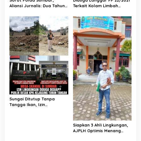
Aliansi Jurnalis: Dua Tahun
Terkait Kolam Limbah
Ini Kasus Korupsi Zero dan
Tanpa Kedap Air, PT Incasi
Kerusakan Lingkungan
Raya Sodetan POM Digugat
Tambah Parah di Sumbar
AJPLH ke PN Painan
Sungai Ditutup Tanpa
Tangga Ikan, Izin
Lingkungan PLTMH PT
Dempo di Pessel Diduga
Hasil Suap
Siapkan 3 Ahli Lingkungan,
AJPLH Optimis Menang
Dalam Sidang Gugatan