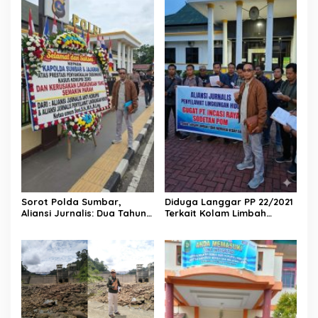
Sorot Polda Sumbar,
Diduga Langgar PP 22/2021
Aliansi Jurnalis: Dua Tahun
Terkait Kolam Limbah
Ini Kasus Korupsi Zero dan
Tanpa Kedap Air, PT Incasi
Kerusakan Lingkungan
Raya Sodetan POM Digugat
Tambah Parah di Sumbar
AJPLH ke PN Painan