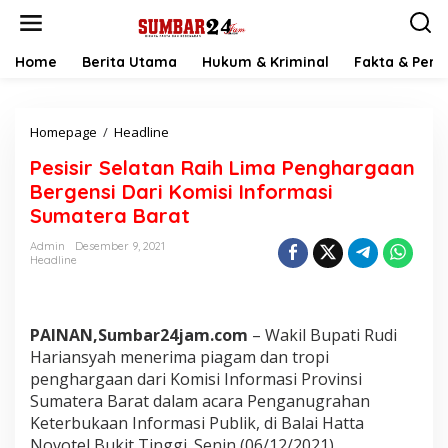
L
e
w
a
Home
Berita Utama
Hukum & Kriminal
Fakta & Peris
t
i
k
Homepage
/
Headline
P
e
e
k
Pesisir Selatan Raih Lima Penghargaan
s
o
i
n
Bergensi Dari Komisi Informasi
s
t
Sumatera Barat
i
e
r
n
Admin
Desember 9, 2021
S
Headline
e
l
a
t
PAINAN,Sumbar24jam.com
– Wakil Bupati Rudi
a
Hariansyah menerima piagam dan tropi
n
penghargaan dari Komisi Informasi Provinsi
R
Sumatera Barat dalam acara Penganugrahan
a
i
Keterbukaan Informasi Publik, di Balai Hatta
h
Novotel Bukit Tinggi. Senin (06/12/2021).