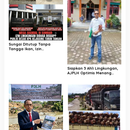
Sungai Ditutup Tanpa
Tangga Ikan, Izin
Lingkungan PLTMH PT
Dempo di Pessel Diduga
Hasil Suap
Siapkan 3 Ahli Lingkungan,
AJPLH Optimis Menang
Dalam Sidang Gugatan
Legal Standing Lawan PT
Dempo