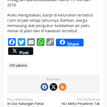
k
2018.
i
t
Anies mengatakan, banjir di kelurahan tersebut
a
r
rutin terjadi setiap tahunnya. Bahkan, warga
memasang alat pengukur kedalaman air yaitu
mistar di jalan dan di kawasan tersebut.
F
T
E
W
C
Share
ac
w
m
h
o
Post
e
itt
ai
at
p
b
er
l
s
y
DKI Jakarta
o
A
Li
o
p
n
Ikuti Kami
k
p
k
N
Pos sebelumnya
Pos berikutnya
Ini Dia Hubungan Partai
NU Minta Pesantren Tak