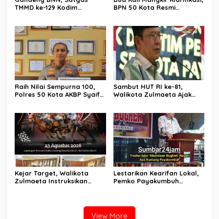
TMMD ke-129 Kodim
BPN 50 Kota Resmi
0306/50 Kota Edukasi
Hentikan Sementara
Warga Soal Bahaya
Penerbitan Sertifikat Tanah
Narkoba
Inisial JP yang Disanggah
Hendryola Asmira
Raih Nilai Sempurna 100,
Sambut HUT RI ke-81,
Polres 50 Kota AKBP Syaiful
Walikota Zulmaeta Ajak
Wachid, S.H., S.I.K., M.H,
Warga Payakumbuh
Sabet Penghargaan KPPN
Serentak Merahkan Kota
Bukittinggi Awards 2026
Sepanjang Agustus
Kejar Target, Walikota
Lestarikan Kearifan Lokal,
Zulmaeta Instruksikan
Pemko Payakumbuh
Persiapan Pacu Kuda
Bangkitkan Tradisi
Payakumbuh 2026 Dikebut
‘Mauluan Bogheh’ di Aua
Kuniang
View More