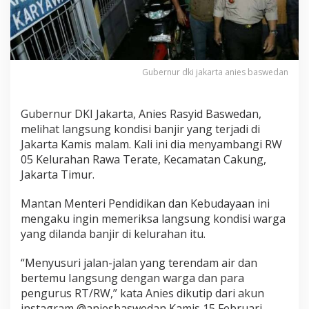
j
i
r
,
A
n
Gubernur dki jakarta anies baswedan
i
e
s
Gubernur DKI Jakarta, Anies Rasyid Baswedan,
B
melihat langsung kondisi banjir yang terjadi di
a
k
Jakarta Kamis malam. Kali ini dia menyambangi RW
a
05 Kelurahan Rawa Terate, Kecamatan Cakung,
l
Jakarta Timur.
C
e
Mantan Menteri Pendidikan dan Kebudayaan ini
k
P
mengaku ingin memeriksa langsung kondisi warga
a
yang dilanda banjir di kelurahan itu.
b
r
“Menyusuri jalan-jalan yang terendam air dan
i
bertemu Iangsung dengan warga dan para
k
S
pengurus RT/RW,” kata Anies dikutip dari akun
e
instagram @aniesbaswedan Kamis 15 Februari