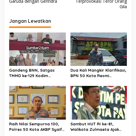
a
Garuda dengan Gerindra
Terprovokasi Teror Orang
v
Gila
i
Jangan Lewatkan
g
a
s
i
p
o
Gandeng BNN, Satgas
Dua Kali Mangkir Klarifikasi,
s
TMMD ke-129 Kodim
BPN 50 Kota Resmi
0306/50 Kota Edukasi
Hentikan Sementara
Warga Soal Bahaya
Penerbitan Sertifikat Tanah
Narkoba
Inisial JP yang Disanggah
Hendryola Asmira
Raih Nilai Sempurna 100,
Sambut HUT RI ke-81,
Polres 50 Kota AKBP Syaiful
Walikota Zulmaeta Ajak
Wachid, S.H., S.I.K., M.H,
Warga Payakumbuh