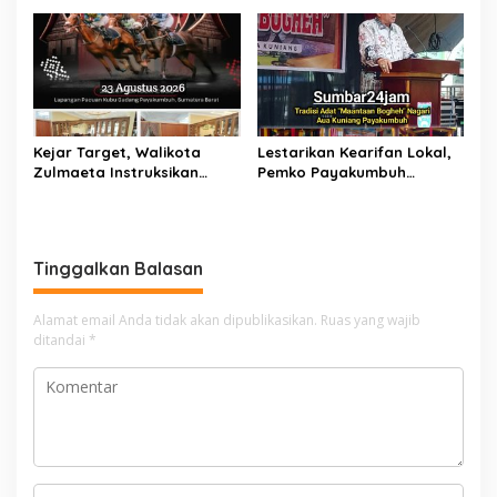
Sabet Penghargaan KPPN
Serentak Merahkan Kota
Bukittinggi Awards 2026
Sepanjang Agustus
Kejar Target, Walikota
Lestarikan Kearifan Lokal,
Zulmaeta Instruksikan
Pemko Payakumbuh
Persiapan Pacu Kuda
Bangkitkan Tradisi
Payakumbuh 2026 Dikebut
‘Mauluan Bogheh’ di Aua
Kuniang
Tinggalkan Balasan
Alamat email Anda tidak akan dipublikasikan.
Ruas yang wajib
ditandai
*