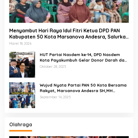
Menyambut Hari Raya Idul Fitri Ketua DPD PAN
Kabupaten 50 Kota Marsanova Andesra, Salurkan
Empat Ton Bantuan Beras Untuk Masyarakat
Maret 18, 2026
Miskin
HUT Partai Nasdem ke-14, DPD Nasdem
Kota Payakumbuh Gelar Donor Darah dan
Pemeriksaan Kesehatan Gratis
Oktober 28, 2025
Wujud Nyata Partai PAN 50 Kota Bersama
Rakyat, Marsanova Andesra SH,MH
Salurkan 600 Karung Beras Untuk
September 14, 2025
Masyarakat Tak Mampu
Olahraga